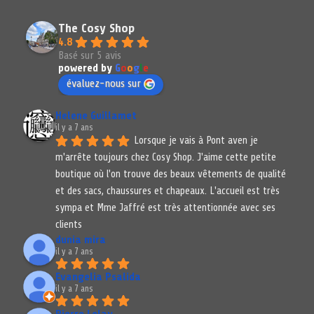
The Cosy Shop
4.8
Basé sur 5 avis
powered by
G
o
o
g
l
e
évaluez-nous sur
Helene Guillamet
il y a 7 ans
Lorsque je vais à Pont aven je 
m'arrête toujours chez Cosy Shop. J'aime cette petite 
boutique où l'on trouve des beaux vêtements de qualité 
et des sacs, chaussures et chapeaux. L'accueil est très 
sympa et Mme Jaffré est très attentionnée avec ses 
clients
dunia mira
il y a 7 ans
Evangelia Psalida
il y a 7 ans
Pierre Lelay